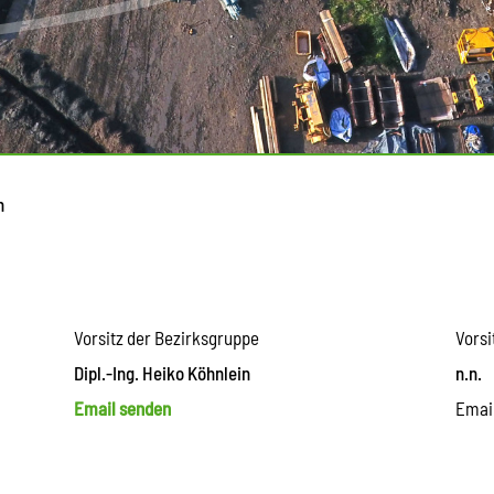
n
Vorsitz der Bezirksgruppe
Vorsi
Dipl.-Ing. Heiko Köhnlein
n.n.
Email senden
Emai