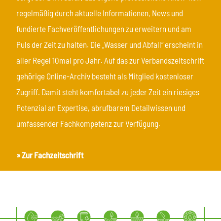
regelmäßig durch aktuelle Informationen, News und
fundierte Fachveröffentlichungen zu erweitern und am
Puls der Zeit zu halten. Die „Wasser und Abfall“ erscheint in
aller Regel 10mal pro Jahr. Auf das zur Verbandszeitschrift
gehörige Online-Archiv besteht als Mitglied kostenloser
Zugriff. Damit steht komfortabel zu jeder Zeit ein riesiges
Potenzial an Expertise, abrufbarem Detailwissen und
umfassender Fachkompetenz zur Verfügung.
»
Zur Fachzeitschrift